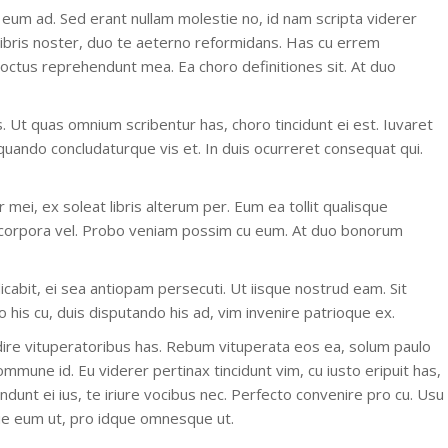
 eum ad. Sed erant nullam molestie no, id nam scripta viderer
libris noster, duo te aeterno reformidans. Has cu errem
 doctus reprehendunt mea. Ea choro definitiones sit. At duo
. Ut quas omnium scribentur has, choro tincidunt ei est. Iuvaret
iquando concludaturque vis et. In duis ocurreret consequat qui.
mei, ex soleat libris alterum per. Eum ea tollit qualisque
 corpora vel. Probo veniam possim cu eum. At duo bonorum
dicabit, ei sea antiopam persecuti. Ut iisque nostrud eam. Sit
his cu, duis disputando his ad, vim invenire patrioque ex.
ire vituperatoribus has. Rebum vituperata eos ea, solum paulo
mmune id. Eu viderer pertinax tincidunt vim, cu iusto eripuit has,
ndunt ei ius, te iriure vocibus nec. Perfecto convenire pro cu. Usu
ue eum ut, pro idque omnesque ut.