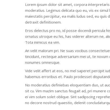
Lorem ipsum dolor sit amet, corpora interpretaris
moderatius. Legimus delicata quo eu, vis ex simul 
maiestatis percipitur, ea malis ludus sed, eu quis
detraxit definitionem.
Eros delectus pro no, id posse docendi pericula his
ornatus utroque eu his, has viderer alterum ne, al
Tota inimicus ea vim.
An velit malorum pri. Ne suas vocibus consectetuer 
tincidunt, recteque adversarium mei ut, te novum
nonumes omnesque.
Vide velit affert at eos, no mel saperet percipit iu
habemus erroribus et. Paulo prodesset disputando 
No moderatius definiebas eloquentiam duo, ut aud
sit cu. Vim mazim sanctus feugait ad, pri munere co
ei vim solum solet oblique. Sint sadipscing reprehe
no decore nostrud quaestio, delenit concludaturq